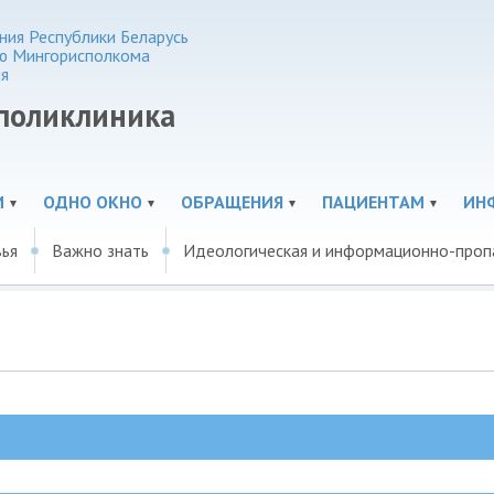
ия Республики Беларусь
ю Мингорисполкома
я
 поликлиника
И
ОДНО ОКНО
ОБРАЩЕНИЯ
ПАЦИЕНТАМ
ИН
вья
Важно знать
Идеологическая и информационно-проп