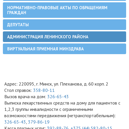
НОРМАТИВНО-ПРАВОВЫЕ АКТЫ ПО ОБРАЩЕНИЯМ
ГРАЖДАН
ДЕПУТАТЫ
АДМИНИСТРАЦИЯ ЛЕНИНСКОГО РАЙОНА
ВИРТУАЛЬНАЯ ПРИЕМНАЯ МИНЗДРАВА
Адрес: 220095, г. Минск, ул. Плеханова, д. 60 корп. 2
Стол справок:
358-80-11
Вызов врача на дом:
326-65-43
Выписка лекарственных средств на дому для пациентов с
1,2,3 группы инвалидности с ограниченными
возможностями передвижения (нетранспортабельным):
326-65-43
,
379-86-19
Касса платных услуг:
392-88-76
,
+375 (44) 582-80-15