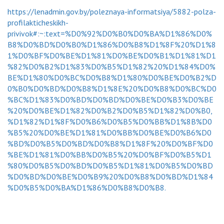
https://lenadmin.gov.by/poleznaya-informatsiya/5882-polza-
profilakticheskikh-
privivok#:~:text=%D0%92%D0%B0%D0%BA%D1%86%D0%
B8%D0%BD%D0%B0%D1%86%D0%B8%D1%8F%20%D1%8
1%D0%BF%D0%BE%D1%81%D0%BE%D0%B1%D1%81%D1
%82%D0%B2%D1%83%D0%B5%D1%82%20%D1%84%D0%
BE%D1%80%D0%BC%D0%B8%D1%80%D0%BE%D0%B2%D
0%B0%D0%BD%D0%B8%D1%8E%20%D0%B8%D0%BC%D0
%BC%D1%83%D0%BD%D0%BD%D0%BE%D0%B3%D0%BE
%20%D0%BE%D1%82%D0%B2%D0%B5%D1%82%D0%B0,
%D1%82%D1%8F%D0%B6%D0%B5%D0%BB%D1%8B%D0
%B5%20%D0%BE%D1%81%D0%BB%D0%BE%D0%B6%D0
%BD%D0%B5%D0%BD%D0%B8%D1%8F%20%D0%BF%D0
%BE%D1%81%D0%BB%D0%B5%20%D0%BF%D0%B5%D1
%80%D0%B5%D0%BD%D0%B5%D1%81%D0%B5%D0%BD
%D0%BD%D0%BE%D0%B9%20%D0%B8%D0%BD%D1%84
%D0%B5%D0%BA%D1%86%D0%B8%D0%B8.