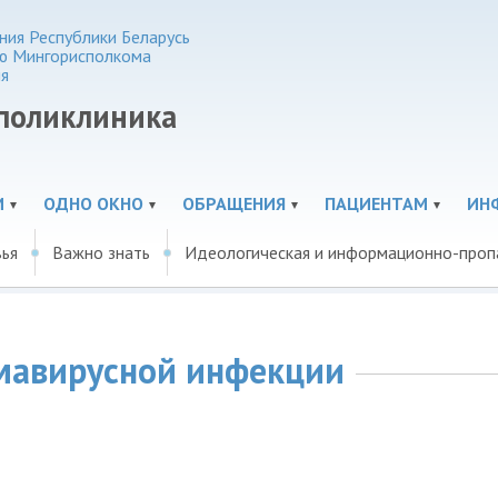
ия Республики Беларусь
ю Мингорисполкома
я
 поликлиника
И
ОДНО ОКНО
ОБРАЩЕНИЯ
ПАЦИЕНТАМ
ИН
вья
Важно знать
Идеологическая и информационно-проп
мавирусной инфекции