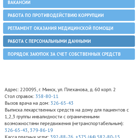
ВАКАНСИИ
РАБОТА ПО ПРОТИВОДЕЙСТВИЮ КОРРУПЦИИ
РЕГЛАМЕНТ ОКАЗАНИЯ МЕДИЦИНСКОЙ ПОМОЩИ
РАБОТА С ПЕРСОНАЛЬНЫМИ ДАННЫМИ
ПОРЯДОК ЗАКУПОК ЗА СЧЕТ СОБСТВЕННЫХ СРЕДСТВ
Адрес: 220095, г. Минск, ул. Плеханова, д. 60 корп. 2
Стол справок:
358-80-11
Вызов врача на дом:
326-65-43
Выписка лекарственных средств на дому для пациентов с
1,2,3 группы инвалидности с ограниченными
возможностями передвижения (нетранспортабельным):
326-65-43
,
379-86-19
Касса платных услуг:
392-88-76
,
+375 (44) 582-80-15