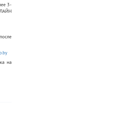
лее 3-
ОНЛАЙН
 после
.by
ка на