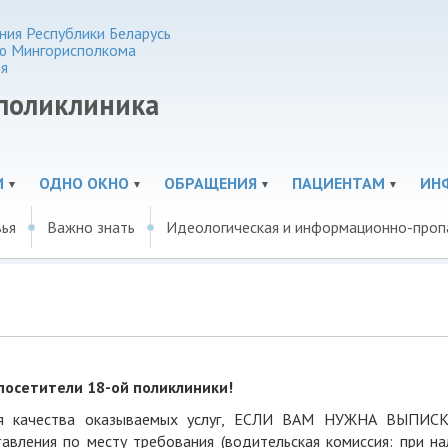
ия Республики Беларусь
ю Мингорисполкома
я
 поликлиника
И
ОДНО ОКНО
ОБРАЩЕНИЯ
ПАЦИЕНТАМ
ИН
вья
Важно знать
Идеологическая и информационно-проп
осетители 18-ой поликлиники!
ния качества оказываемых услуг, ЕСЛИ ВАМ НУЖНА ВЫПИС
ия по месту требования (водительская комиссия: при на