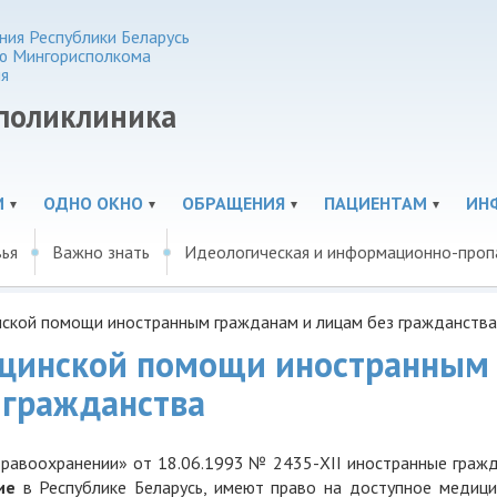
ия Республики Беларусь
ю Мингорисполкома
я
 поликлиника
И
ОДНО ОКНО
ОБРАЩЕНИЯ
ПАЦИЕНТАМ
ИН
вья
Важно знать
Идеологическая и информационно-проп
ской помощи иностранным гражданам и лицам без гражданства
ицинской помощи иностранным
 гражданства
здравоохранении» от 18.06.1993 № 2435-XII иностранные граж
ие
в Республике Беларусь, имеют право на доступное медици