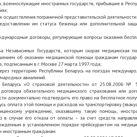
, военнослужащие иностранных государств, прибывшие в Респу
иях;
ях осуществления пограничной представительской деятельности
редоставлении им статуса беженца или дополнительной защ
ждународные договоры, регулирующие вопросы оказания беспл
ва Независимых Государств, которым скорая медицинская п
ашением об оказании медицинской помощи гражданам государ
, подписанным в г. Москве 27 марта 1997 года;
ерез территорию Республики Беларусь на поездах междунаро
ународных авиалиний.
ки Беларусь «О страховой деятельности» от 25.08.2006 № 
 договора обязательного медицинского страхования или дог
сти документально подтвердить его право на бесплатное полу
сь оплата этой помощи и расходов на транспортировку (эваку
дицинскому учреждению, оказавшему такую помощь, иностр
о в случае его отказа от оплаты – за счет средств направл
ержденным в установленном порядке прейскурантом на медици
и иностранным гражданам.