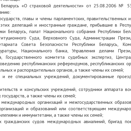
и Беларусь «О страховой деятельности» от 25.08.2006 № 5
анию:
осударств, главы и члены парламентских, правительственных 
 этих делегаций и иностранные граждане, прибывшие в Респу
ки Беларусь, палат Национального собрания Республики Бела
титуционного Суда, Верховного Суда, Администрации Прези
ретариата Совета Безопасности Республики Беларусь, Ком
окуратуры, Национального банка, Управления делами Прези
а, Государственного комитета судебных экспертиз, Центра
оведению республиканских референдумов, республиканских ор
льных и распорядительных органов, а также члены их семей;
 и ее специальных учреждений, документированные проез
ительств и консульских учреждений, сотрудники аппарата во
государств, а также члены их семей;
в международных организаций и межгосударственных образов
 организаций и образований или соответствующим междунар
легиями и иммунитетами, а также члены их семей;
х гражданских судов международных авиалиний, бригад по