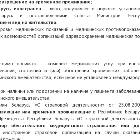
разрешение на временное проживание;
русь иностранец
– лицо, получившее в порядке, установл
еларусь и постановлениями Совета Министров Респу
ие и вид на жительство.
ровья, медицинских показаний и медицинских противопоказан
их возможностей организаций здравоохранения медицинская п
димо понимать – комплекс медицинских услуг при внез
еваний, состояний и (или) обострении хронических заболев
инского вмешательства, если иное не установлено междунаро
ри наличии или подозрении на наличие у пациента заболевани
нского вмешательства.
лики Беларусь «О страховой деятельности» от 25.08.2
бывающие или временно проживающие
в Республике Беларус
Президента Республики Беларусь «О страховой деятельност
вор обязательного медицинского страхования или до
 иностранной страховой организацией на случай оказан
й помощи.