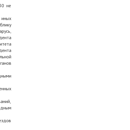
30 не
и иных
блику
русь,
дента
итета
дента
льной
ганов
дными
енных
аний,
одным
ездов