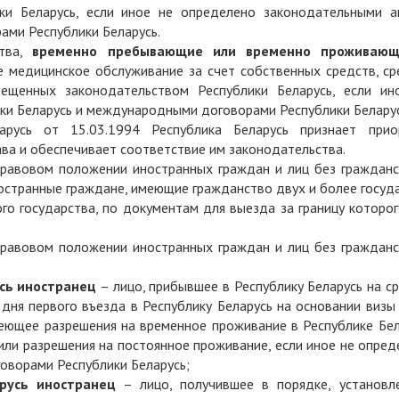
ки Беларусь, если иное не определено законодательными а
ами Республики Беларусь.
ства,
временно пребывающие или временно проживаю
е медицинское обслуживание за счет собственных средств, ср
рещенных законодательством Республики Беларусь, если ин
ки Беларусь и международными договорами Республики Беларус
арусь от 15.03.1994 Республика Беларусь признает прио
а и обеспечивает соответствие им законодательства.
 правовом положении иностранных граждан и лиц без гражданс
остранные граждане, имеющие гражданство двух и более госуд
го государства, по документам для выезда за границу которо
 правовом положении иностранных граждан и лиц без гражданс
сь иностранец
– лицо, прибывшее в Республику Беларусь на с
дня первого въезда в Республику Беларусь на основании визы
меющее разрешения на временное проживание в Республике Бел
или разрешения на постоянное проживание, если иное не опре
оворами Республики Беларусь;
русь иностранец
– лицо, получившее в порядке, установл