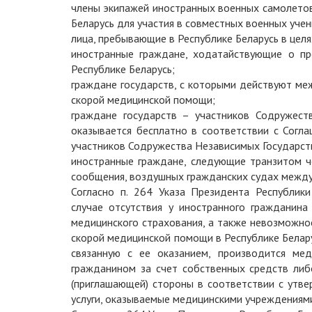
члены экипажей иностранных военных самолетов
Беларусь для участия в совместных военных учен
лица, пребывающие в Республике Беларусь в цел
иностранные граждане, ходатайствующие о п
Республике Беларусь;
граждане государств, с которыми действуют ме
скорой медицинской помощи;
граждане государств – участников Содружест
оказывается бесплатно в соответствии с Согл
участников Содружества Независимых Государств
иностранные граждане, следующие транзитом ч
сообщения, воздушных гражданских судах межд
Согласно п. 264 Указа Президента Республи
случае отсутствия у иностранного гражданина
медицинского страхования, а также невозможно
скорой медицинской помощи в Республике Белару
связанную с ее оказанием, производится ме
гражданином за счет собственных средств либ
(приглашающей) стороны в соответствии с утв
услуги, оказываемые медицинскими учреждениям