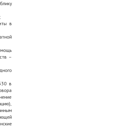
блику
;
иты в
атной
омощь
ств –
дного
530 в
овора
чение
ацию),
анным
яющей
нские