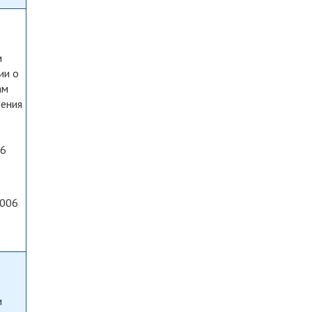
и
ии о
ам
нения
06
2006
м
и