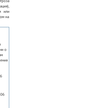
угроза
ция),
м или
ом на
и
ии о
ам
нения
06
006
м