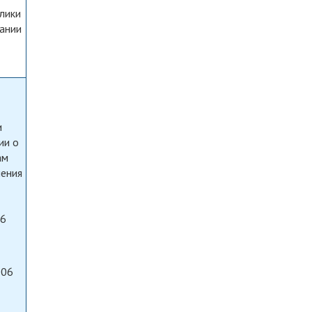
лики
зании
и
ии о
ам
нения
06
006
м