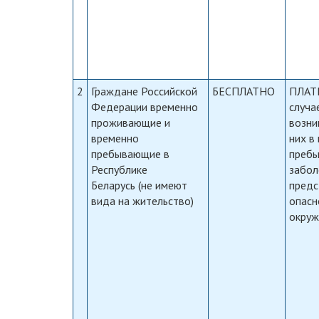
2
Граждане Российской
БЕСПЛАТНО
ПЛАТ
Федерации временно
случа
проживающие и
возни
временно
них в
пребывающие в
пребы
Республике
забол
Беларусь (не имеют
пред
вида на жительство)
опасн
окру