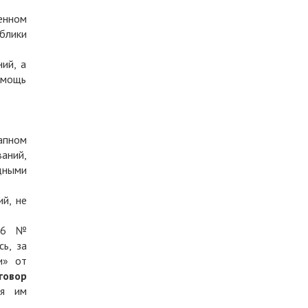
енном
блики
ий, а
омощь
апном
аний,
дными
й, не
006 №
ь, за
и» от
говор
ия им