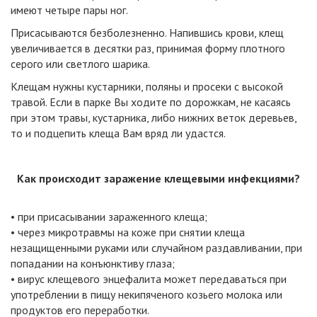
имеют четыре пары ног.
Присасываются безболезненно. Напившись крови, клещ
увеличивается в десятки раз, принимая форму плотного
серого или светлого шарика.
Клещам нужны кустарники, поляны и просеки с высокой
травой. Если в парке Вы ходите по дорожкам, не касаясь
при этом травы, кустарника, либо нижних веток деревьев,
то и подцепить клеща Вам вряд ли удастся.
Как происходит заражение клещевыми инфекциями?
• при присасывании зараженного клеща;
• через микротравмы на коже при снятии клеща
незащищенными руками или случайном раздавливании, при
попадании на конъюнктиву глаза;
• вирус клещевого энцефалита может передаваться при
употреблении в пищу некипяченого козьего молока или
продуктов его переработки.